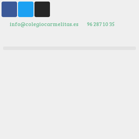
info@colegiocarmelitas.es
96 287 10 35
Catarsis
4 julio, 2022
Catarsis 4 julio, 2022 Como acto de clausura del
proyecto interdisciplinario y eTwinning