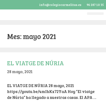
info@colegiocarmelitas.es
96 287 10 35
ERASMUS +
TOUR VIRTUA
LIBROS Y MATE
Mes:
mayo 2021
EL VIATGE DE NÚRIA
28 mayo, 2021
EL VIATGE DE NÚRIA 28 mayo, 2021
https://youtu.be/4mIhKx72YaA Hoy “El viatge
de Núria” ha llegado a nuestras casas. El APA …