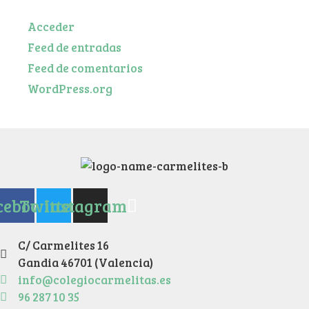
Acceder
Feed de entradas
Feed de comentarios
WordPress.org
cebook
Twitter
Instagram
C/ Carmelites 16
Gandia 46701 (Valencia)
info@colegiocarmelitas.es
96 287 10 35