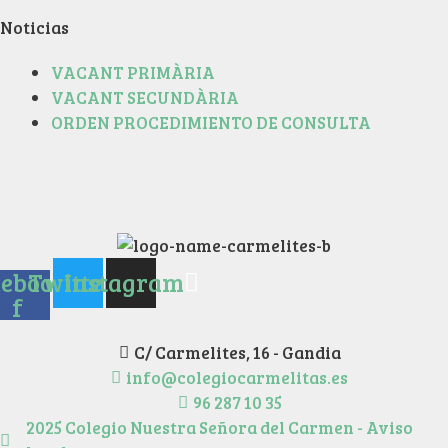
Noticias
VACANT PRIMÀRIA
VACANT SECUNDÀRIA
ORDEN PROCEDIMIENTO DE CONSULTA
ebook-
Twitter
Instagram
f
C/ Carmelites, 16 - Gandia
info@colegiocarmelitas.es
96 287 10 35
2025 Colegio Nuestra Señora del Carmen - Aviso