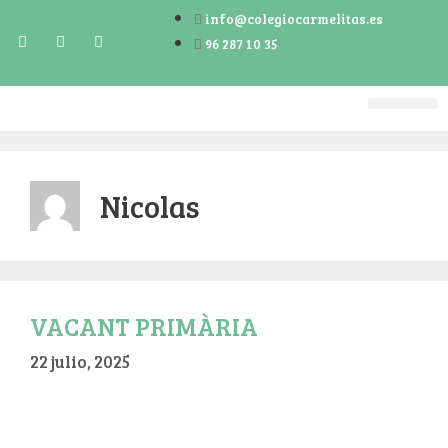
info@colegiocarmelitas.es
96 287 10 35
ERASMUS +
TOUR VIRTUA
LIBROS Y MATE
Nicolas
VACANT PRIMÀRIA
22 julio, 2025